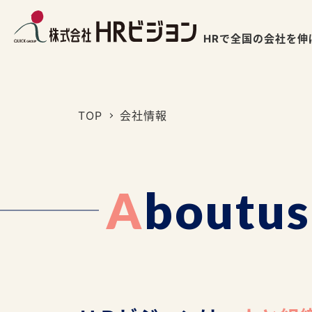
HRで全国の会社を伸
TOP
会社情報
A
b
o
u
t
u
s