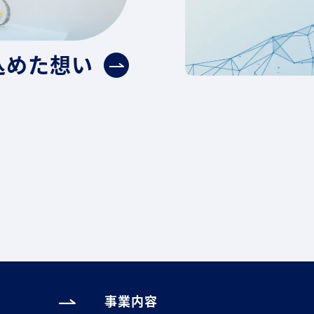
込めた想い
History
事業内容