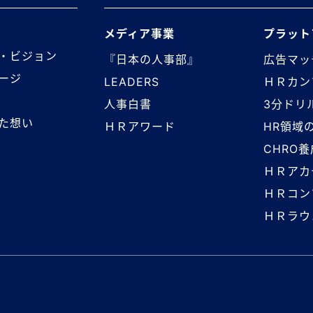
メディア事業
プラット
・ビジョン
『日本の人事部』
広告マッ
ージ
LEADERS
ＨＲカン
人事白書
3分ドリ
た想い
ＨＲアワード
HR領域
CHRO
ＨＲアカ
ＨＲコン
ＨＲラウ