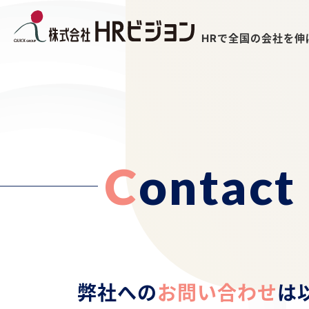
HRで全国の会社を伸
C
o
n
t
a
c
t
弊社への
お問い合わせ
は