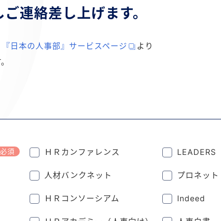
しご連絡差し上げます。
、
『日本の人事部』サービスページ
より
す。
必須
ＨＲカンファレンス
LEADER
人材バンクネット
プロネット
ＨＲコンソーシアム
Indeed