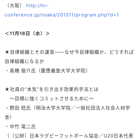
（大阪）
http://hr-
conference.jp/osaka/201511/program.php?d=1
＜11月18日（水）＞
★自律組織とその運営――なぜ今自律組織か、どうすれば
自律組織になるか
・高橋 俊介氏（慶應義塾大学大学院）
★社員の“本気”を引き出す効果的手法とは
～目標に強くコミットさせるために～
・野田 稔氏（明治大学大学院／一般社団法人社会人材学
舎）
・中竹 竜二氏
（（公財）日本ラグビーフットボール協会／U20日本代表