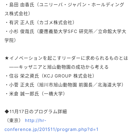
・島田 由香氏（ユニリーバ・ジャパン・ホールディング
ス株式会社）
・有沢 正人氏（カゴメ株式会社）
・小杉 俊哉氏（慶應義塾大学SFC 研究所／立命館大学大
学院）
★イノベーションを起こすリーダーに求められるものとは
――キッザニアと旭山動物園の成功から考える
・住谷 栄之資氏（KCJ GROUP 株式会社）
・小菅 正夫氏（旭川市旭山動物園 前園長／北海道大学）
・米倉 誠一郎氏（一橋大学）
◆11月17日のプログラム詳細
（東京）
http://hr-
conference.jp/201511/program.php?d=1